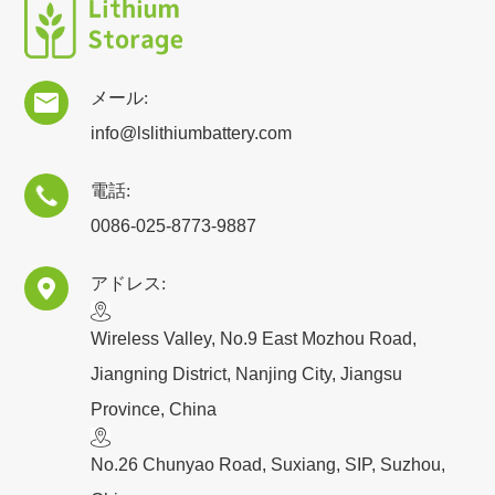
メール:

info@lslithiumbattery.com
電話:

0086-025-8773-9887
アドレス:

​Wireless Valley, No.9 East Mozhou Road,
Jiangning District, Nanjing City, Jiangsu
Province, China
No.26 Chunyao Road, Suxiang, SIP, Suzhou,