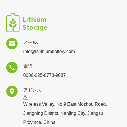
メール:

info@lslithiumbattery.com
電話:

0086-025-8773-9887
アドレス:

​Wireless Valley, No.9 East Mozhou Road,
Jiangning District, Nanjing City, Jiangsu
Province, China