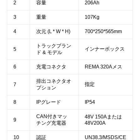
2
容量
206Ah
3
重量
107Kg
4
次元 (L * W * H)
700*250*565mm
トラックブラン
インナーボックス
5
ド & モデル
6
充電コネクタ
REMA 320Aメス
排出コネクタオ
指定
7
プション
8
IPグレード
IP54
CAN付きマッ
48V 150Aまたは
9
チング充電器
48V200A
10
認証
UN38.3/MSDS/CE