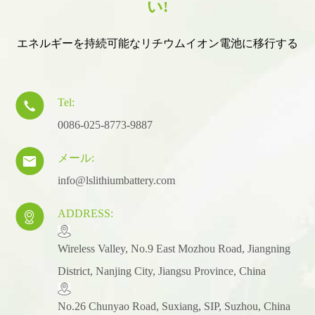
い!
エネルギーを持続可能なリチウムイオン電池に移行する
Tel:

0086-025-8773-9887
メール:

info@lslithiumbattery.com
ADDRESS:

​Wireless Valley, No.9 East Mozhou Road, Jiangning
District, Nanjing City, Jiangsu Province, China
No.26 Chunyao Road, Suxiang, SIP, Suzhou, China