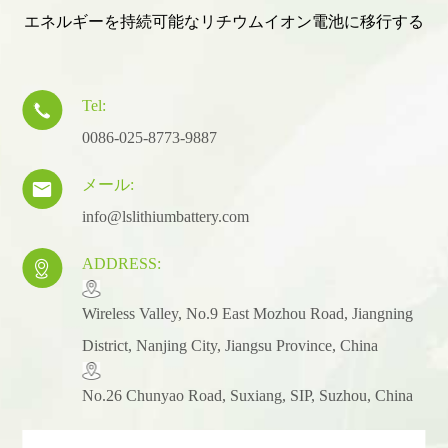
エネルギーを持続可能なリチウムイオン電池に移行する
Tel:

0086-025-8773-9887
メール:

info@lslithiumbattery.com
ADDRESS:

​Wireless Valley, No.9 East Mozhou Road, Jiangning
District, Nanjing City, Jiangsu Province, China
No.26 Chunyao Road, Suxiang, SIP, Suzhou, China