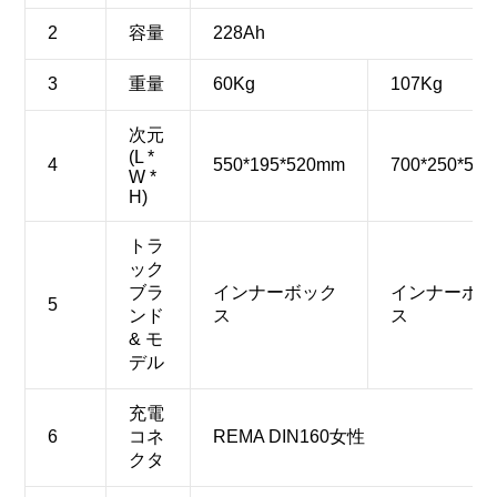
2
容量
228Ah
3
重量
60Kg
107Kg
次元
(L *
4
550*195*520mm
700*250*56
W *
H)
トラ
ック
ブラ
インナーボック
インナーボ
5
ンド
ス
ス
& モ
デル
充電
6
コネ
REMA DIN160女性
クタ