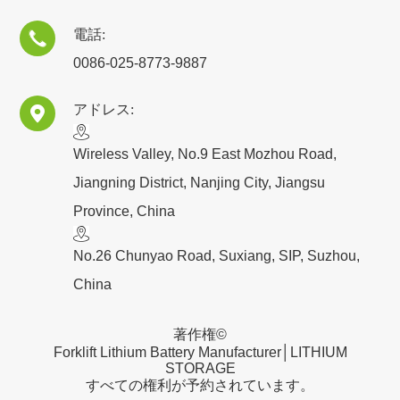
電話:

0086-025-8773-9887
アドレス:

​Wireless Valley, No.9 East Mozhou Road,
Jiangning District, Nanjing City, Jiangsu
Province, China
No.26 Chunyao Road, Suxiang, SIP, Suzhou,
China
著作権©
Forklift Lithium Battery Manufacturer│LITHIUM
STORAGE
すべての権利が予約されています。