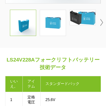

LS24V228Aフォークリフトバッテリー
技術データ
いい
アイ
スタンダードパック
え。
テム
定格
1
25.6V
電圧