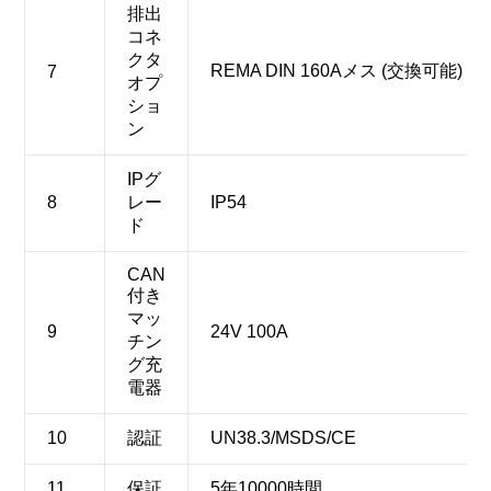
排出
コネ
クタ
REMA DIN 160Aメス (交換可能)
7
オプ
ショ
ン
IPグ
8
レー
IP54
ド
CAN
付き
マッ
9
24V 100A
チン
グ充
電器
10
認証
UN38.3/MSDS/CE
11
保証
5年10000時間