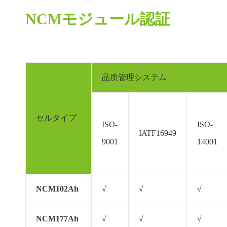
NCMモジュール認証
品质管理システム
セルタイプ
ISO-
ISO-
IATF16949
9001
14001
NCM102Ah
√
√
√
NCM177Ah
√
√
√