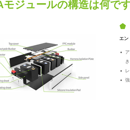
DAモジュールの構造は何です

エン
ア
き
レ
強