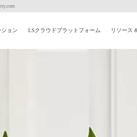
tery.com
ーション
LSクラウドプラットフォーム
リソース 
リチウムストレ