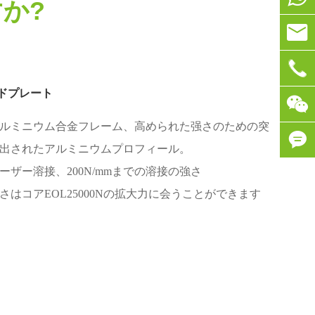
か?

info@


0086-
ドプレート
シリコ

ルミニウム合金フレーム、高められた强さのための突
熱

出されたアルミニウムプロフィール。
熱
ーザー溶接、200N/mmまでの溶接の強さ
い

さはコアEOL25000Nの拡大力に会うことができます
安