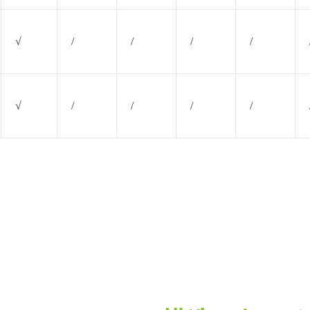
√
/
/
/
/
√
/
/
/
/