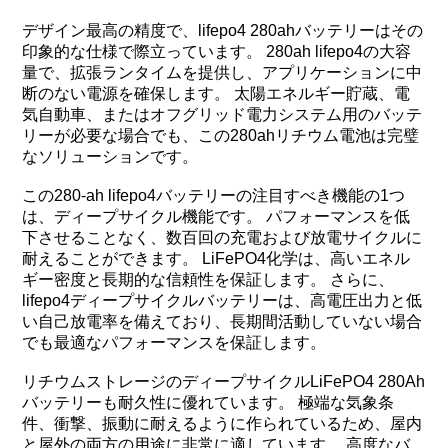
デザイン最高の精度で、lifepo4 280ahバッテリーはその
印象的な仕様で際立っています。 280ah lifepo4の大容
量で、拡張ランタイムを提供し、アプリケーションに中
断のない電源を確保します。 太陽エネルギー貯蔵、電
気自動車、またはオフグリッド電力システム用のバッテ
リーが必要な場合でも、この280ahリチウム電池は完璧
なソリューションです。
この280-ah lifepo4バッテリーの注目すべき機能の1つ
は、ディープサイクル機能です。 パフォーマンスを低
下させることなく、数百回の充電および放電サイクルに
耐えることができます。 LiFePO4化学は、高いエネル
ギー密度と長期的な信頼性を保証します。 さらに、
lifepo4ディープサイクルバッテリーは、高電圧出力と低
い自己放電率を備えており、長期間活動していない場合
でも最適なパフォーマンスを保証します。
リチウムストレージのディープサイクルLiFePO4 280Ah
バッテリーも耐久性に優れています。 極端な気象条
件、衝撃、振動に耐えるように作られているため、屋内
と屋外の両方の用途に非常に適しています。 高度なバ