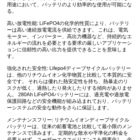
用途において、バッテリのより効率的な使用が可能にな
る。
高い放電性能: LiFePO4の化学的性質により、バッテリ
ーは高い連続放電電流を供給できます。 これは、電気
モーター、インバーター、高出力機器など、持続的なエ
ネルギーの流れを必要とする要求の厳しいアプリケーシ
ョンに信頼性の高い出力を提供できることを意味しま
す。
強化された安全性: Lifepo4ディープサイクルバッテリー
は、他のリチウムイオン化学物質と比較して本質的に安
全です。 それらは優れた熱安定性を持ち、熱暴走のリ
スクが低く、過熱したり発火したりする傾向がありませ
ん。 280Ah LiFePO4バッテリーには、過充電や過放電
保護回路などの安全機能が組み込まれており、バッテリ
ーシステムの安全な動作をさらに保証します。
メンテナンスフリー: リチウムイオンディープサイクル
バッテリーは、従来の鉛蓄電池と比較して最小限のメン
テナンスで済みます。 定期的な散水や平準化の料金を
必要とせず、ユーザーエクスペリエンスを簡素化し、全