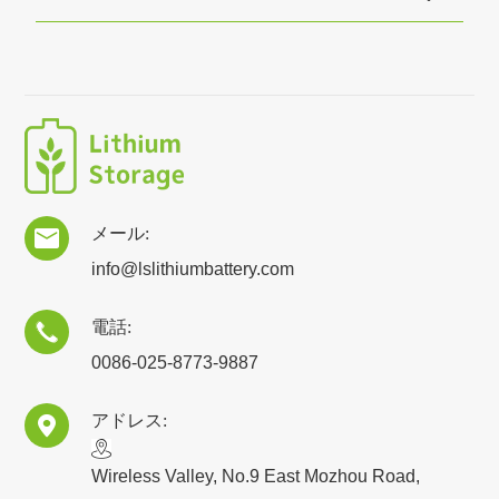
メール:

info@lslithiumbattery.com
電話:

0086-025-8773-9887
アドレス:

​Wireless Valley, No.9 East Mozhou Road,