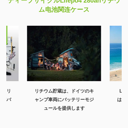
ディープサイクルLifepo4 280ahリチウ
ム电池関连ケース
ク用リ
リチウム貯蔵は、ドイツのキ
LF
冷却バ
ャンプ車両にバッテリーモジ
は、
ュールを提供します