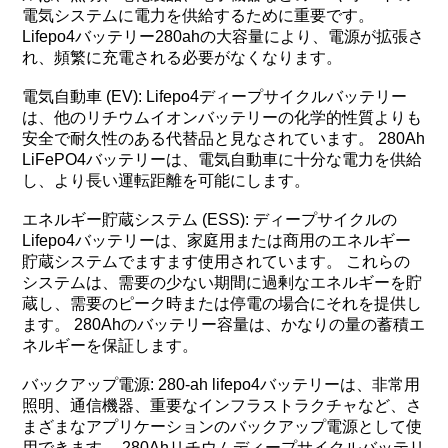
電気システムに電力を供給するために重要です。
Lifepo4バッテリー280ahの大容量により、電源が拡張さ
れ、頻繁に充電される必要がなくなります。
電気自動車 (EV): Lifepo4ディープサイクルバッテリー
は、他のリチウムイオンバッテリーの化学的性質よりも
安全で耐久性のある代替品と見なされています。 280Ah
LiFePO4バッテリーは、電気自動車に十分な電力を供給
し、より長い運転距離を可能にします。
エネルギー貯蔵システム (ESS): ディープサイクルの
Lifepo4バッテリーは、家庭用または商用のエネルギー
貯蔵システムでますます使用されています。 これらの
システムは、需要の少ない期間に過剰なエネルギーを貯
蔵し、需要のピーク時または停電の場合にそれを提供し
ます。 280Ahのバッテリー容量は、かなりの量の蓄積エ
ネルギーを保証します。
バックアップ電源: 280-ah lifepo4バッテリーは、非常用
照明、通信機器、重要なインフラストラクチャなど、さ
まざまなアプリケーションのバックアップ電源として使
用できます。 280Ahリチウムディープサイクルバッテリ