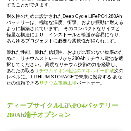
することができます。
耐久性のために設計されたDeep Cycle LiFePO4 280Ah
バッテリーは、極端な温度、衝撃、および振動に耐える
ように構築されています。 そのコンパクトなサイズと
軽量な構造により、インストールと輸送が容易になり、
あらゆるプロジェクトに必要な柔軟性が得られます。
優れた性能、優れた信頼性、および比類のない効率のた
めに、リチウムストレージから280Ahリチウム電池を選
択してください。 高度なリチウム技術の力を経験し、
あなたの取る
リチウムイオン电池のエネルギー贮蔵
次の
レベルに。 LITHIUM STORAGEで未来に投資する-あな
たの信頼できる
リチウム電池工場
パートナー。
ディープサイクルLiFePO4バッテリー
280Ah端子オプション