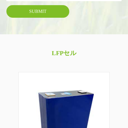
SUBMIT
LFPセル