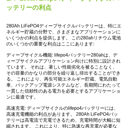
ッテリーの利点
280Ah LiFePO4ディープサイクルバッテリーは、特にエ
ネルギー貯蔵の分野で、さまざまなアプリケーションに
いくつかの利点を提供します。 この280ahリチウム電池
のいくつかの重要な利点はここにあります:
ディープサイクル機能: lifepo4バッテリー280ahは、デ
ィープサイクルアプリケーション向けに特別に設計され
ています。 それは、著しい性能劣化を被ることなく、
その容量のかなりの部分を繰り返し排出することができ
る。 これにより、再生可能エネルギー貯蔵、電気自動
車、バックアップ電源システムなど、長期間にわたって
一貫した信頼性のある電力を必要とするアプリケーショ
ンに最適です。
高速充電: ディープサイクルのlifepo4バッテリーには、
高速充電機能の利点があります。 280Ah LiFePO4バッ
テリーは高電流で充電できるため、充電時間が大幅に短
縮されます。 これにより、特に急速な再充電が必要な