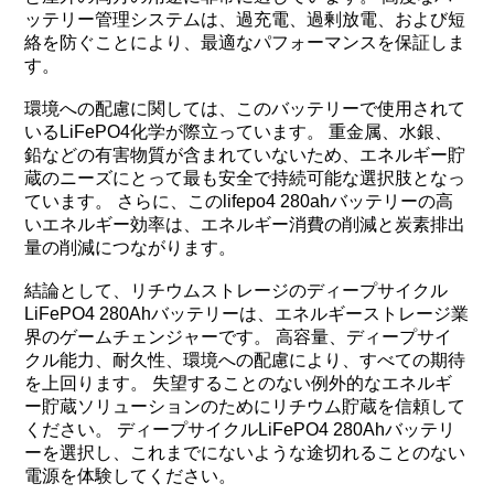
ッテリー管理システムは、過充電、過剰放電、および短
絡を防ぐことにより、最適なパフォーマンスを保証しま
す。
環境への配慮に関しては、このバッテリーで使用されて
いるLiFePO4化学が際立っています。 重金属、水銀、
鉛などの有害物質が含まれていないため、エネルギー貯
蔵のニーズにとって最も安全で持続可能な選択肢となっ
ています。 さらに、このlifepo4 280ahバッテリーの高
いエネルギー効率は、エネルギー消費の削減と炭素排出
量の削減につながります。
結論として、リチウムストレージのディープサイクル
LiFePO4 280Ahバッテリーは、エネルギーストレージ業
界のゲームチェンジャーです。 高容量、ディープサイ
クル能力、耐久性、環境への配慮により、すべての期待
を上回ります。 失望することのない例外的なエネルギ
ー貯蔵ソリューションのためにリチウム貯蔵を信頼して
ください。 ディープサイクルLiFePO4 280Ahバッテリ
ーを選択し、これまでにないような途切れることのない
電源を体験してください。