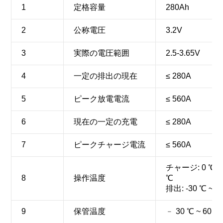
1
定格容量
280Ah
2
公称電圧
3.2V
3
実際の電圧範囲
2.5-3.65V
4
一定の排出の現在
≤ 280A
5
ピーク放電電流
≤ 560A
6
現在の一定の充電
≤ 280A
7
ピークチャージ電流
≤ 560A
チャージ: 0 ℃ 
8
操作温度
℃
排出: -30 ℃ ~ 5
9
保管温度
﹣ 30 ℃ ~ 60 ℃