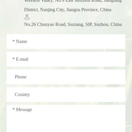
​Wireless Valley, No.9 East Mozhou Road, Jiangning
District, Nanjing City, Jiangsu Province, China
No.26 Chunyao Road, Suxiang, SIP, Suzhou, China