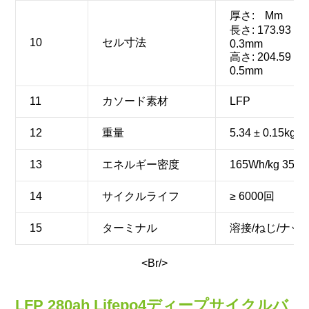
厚さ:
Mm
長さ: 173.93 ±
10
セル寸法
0.3mm
高さ: 204.59 ±
0.5mm
11
カソード素材
LFP
12
重量
5.34 ± 0.15kg
13
エネルギー密度
165Wh/kg 350W
14
サイクルライフ
≥ 6000回
15
ターミナル
溶接/ねじ/ナッ
<Br/>
LFP 280ah Lifepo4ディープサイクルバ