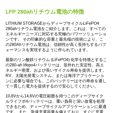
LFP 280ahリチウム電池の特徴
LITHIUM STORAGEからディープサイクルLiFePO4
280ahリチウム電池をご紹介します。これは、すべての
エネルギーニーズに対応する究極のパワーソリューショ
ンです。 その印象的な容量と最先端の技術により、こ
の280Ahリチウム電池は、信頼性が高く長持ちするパフ
ォーマンスを実現するように作られています。
最新のリン酸鉄リチウム (LiFePO4) 化学を特徴とするこ
の280-ah lifepo4バッテリーは、並外れた安定性、高エ
ネルギー密度、および長いサイクル寿命を提供します。
RV、太陽光発電システム、または海洋アプリケーショ
ンに必要な場合でも、このバッテリーはその寿命を通し
て一貫した電力を提供するので安心してください。
10.8Vから14.6Vの電圧範囲を持つこのディープサイク
ルライフポ4バッテリーは、重い負荷と深い放電を処理
できるため、ディープサイクルアプリケーションに最適
です。 また、急速充電容量を備えており、すぐに充電