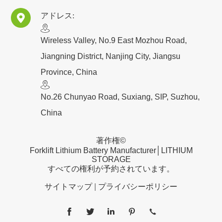
アドレス:

​Wireless Valley, No.9 East Mozhou Road,
Jiangning District, Nanjing City, Jiangsu
Province, China
No.26 Chunyao Road, Suxiang, SIP, Suzhou,
China
著作権©
Forklift Lithium Battery Manufacturer│LITHIUM
STORAGE
すべての権利が予約されています。
サイトマップ
|
プライバシーポリシー




