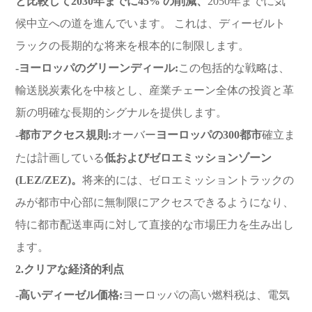
と比較して2030年までに45% の削減、
2050年までに気
候中立への道を進んでいます。 これは、ディーゼルト
ラックの長期的な将来を根本的に制限します。
-ヨーロッパのグリーンディール:
この包括的な戦略は、
輸送脱炭素化を中核とし、産業チェーン全体の投資と革
新の明確な長期的シグナルを提供します。
-都市アクセス規則:
オーバー
ヨーロッパの300都市
確立ま
たは計画している
低およびゼロエミッションゾーン
(LEZ/ZEZ)。
将来的には、ゼロエミッショントラックの
みが都市中心部に無制限にアクセスできるようになり、
特に都市配送車両に対して直接的な市場圧力を生み出し
ます。
2.クリアな経済的利点
-高いディーゼル価格:
ヨーロッパの高い燃料税は、電気