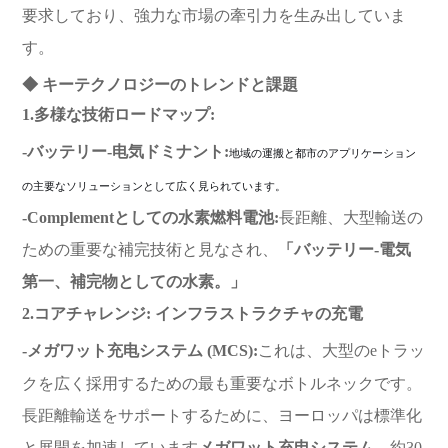
要求しており、強力な市場の牽引力を生み出していま
す。
◆ キーテクノロジーのトレンドと課題
1.多様な技術ロードマップ:
-バッテリー-电気ドミナント:
地域の運搬と都市のアプリケーション
の主要なソリューションとして広く見られています。
-Complementとしての水素燃料電池:
長距離、大型輸送の
ための重要な補完技術と見なされ、
「バッテリー-電気
第一、補完物としての水素。」
2.コアチャレンジ: インフラストラクチャの充電
-メガワット充电システム (MCS):
これは、大型のeトラッ
クを広く採用するための最も重要なボトルネックです。
長距離輸送をサポートするために、ヨーロッパは標準化
と展開を加速しています
メガワット充电システム
、約30