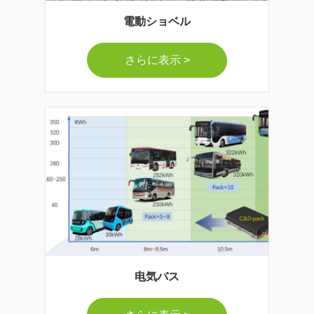
電動ショベル
さらに表示 >
电気バス