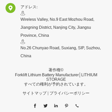
アドレス:

​Wireless Valley, No.9 East Mozhou Road,
Jiangning District, Nanjing City, Jiangsu
Province, China
No.26 Chunyao Road, Suxiang, SIP, Suzhou,
China
著作権©
Forklift Lithium Battery Manufacturer│LITHIUM
STORAGE
すべての権利が予約されています。
サイトマップ
|
プライバシーポリシー




