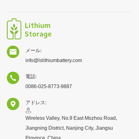
メール:

info@lslithiumbattery.com
電話:

0086-025-8773-9887
アドレス:

​Wireless Valley, No.9 East Mozhou Road,
Jiangning District, Nanjing City, Jiangsu
Province, China